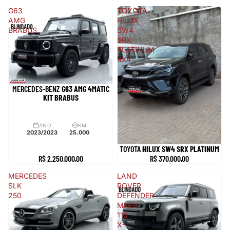
G63
TOYOTA
AMG
HILUX
BRABUS
SW4
SRX
PLATINUM
4X4
MERCEDES-BENZ
G63
AMG 4MATIC
KIT BRABUS
ANO
KM
2023/2023
25.000
TOYOTA
HILUX SW4
SRX PLATINUM
R$ 2.250.000,00
R$ 370.000,00
MERCEDES
LAND
SLK
ROVER
250
DEFENDER
MHEV
110
X-