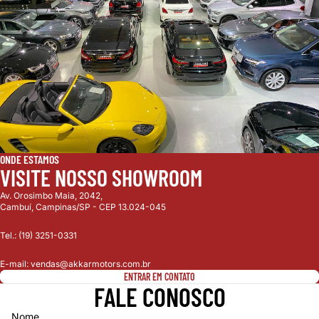
ONDE ESTAMOS
VISITE NOSSO SHOWROOM
Av. Orosimbo Maia, 2042,
Cambuí, Campinas/SP - CEP 13.024-045
Tel.: (19) 3251-0331
E-mail: vendas@akkarmotors.com.br
ENTRAR EM CONTATO
FALE CONOSCO
Nome